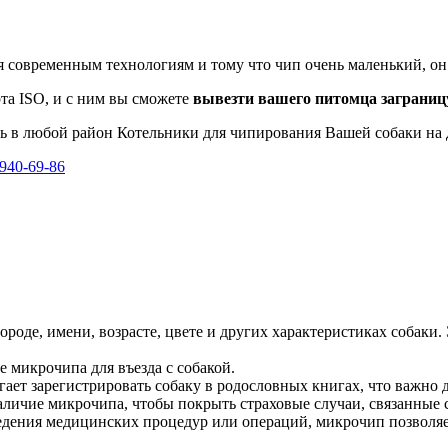
 современным технологиям и тому что чип очень маленький, он 
та ISO, и с ним вы сможете
вывезти вашего питомца заграниц
ь в любой район Котельники для чипирования Вашей собаки на 
 940-69-86
оде, имени, возрасте, цвете и других характеристиках собаки.
 микрочипа для въезда с собакой.
ет зарегистрировать собаку в родословных книгах, что важно д
ичие микрочипа, чтобы покрыть страховые случаи, связанные с
дения медицинских процедур или операций, микрочип позволяет 